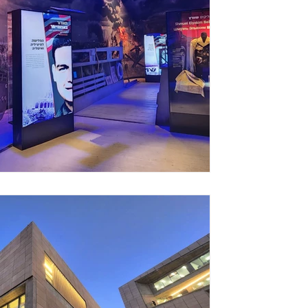
 the Establishment of the Museum of the
ar II Lighting Design: Amir Brenner, Ella...
14 בנוב׳ 2022
ERUSALEM ART CAMPUS
ings | Two mayors | One campus The Eden
unicipality, the Ministry for Jerusalem...