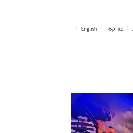
צור קשר
English
Lighting The 
the Jewish