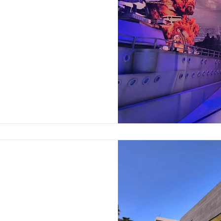
Promoter:The Association for
Jewish Warrior in World W
J
Four schools | Three build
company, the Jerusalem M