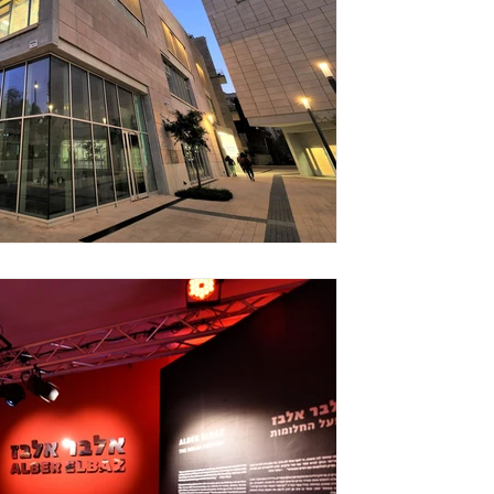
21 בספט׳ 2022
THE DREAM FACTORY * A
NEW EXHIBITION
tive Director: Katy Reiss | Chief Curator of
lon: Mia Dvash | Lighting design: Amir...