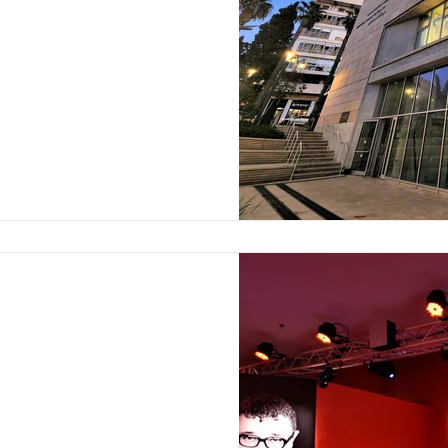
ALBER ELBAZ – 
Curator: Ya'ara Keydar | Crea
the Design Museum Ho