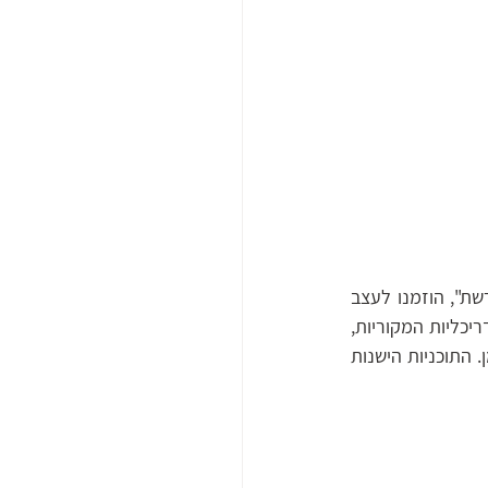
במסגרת פרויקט "הארת מונומנטים" שיזמה "הרשות לפיתוח ירושלים" ו"משרד ירושלים למורשת", הוזמנו לעצב 
את התאורה למבנה הכנסייה ומגדל הפעמונים. בשלב התחקיר לפרויקט נחשפנו לתוכניות האדריכליות המקוריות, 
אשר שורטטו ידנית על גבי גיליונות נייר עצומים, וכיום הם מצהיבים ומתפוררים בשל פגעי הזמן. התוכניות הישנות 