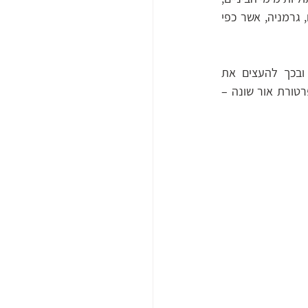
אולם נבנה לשימושם של מתפללים פרוטסטנטים. הכנסייה דומה לכנסיית מיכאל בהילדסהיים, גרמניה, אשר כפי 
הגגות המשופעים – אשר בנויים בכמה גבהים איפשרו לנו ליצור דגשים בעוצמות האור, ובכך להעצים את 
הפרספקטיבה שתיראה בשעות הלילה. להדגשת האפקט בחרנו במספר גופי תאורה עם טמפרטורת אור שונה – 