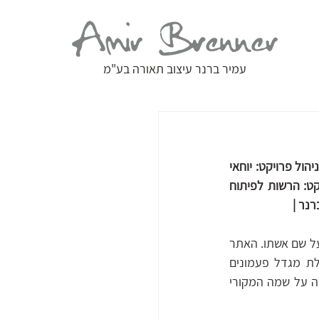
עמיר ברנר עיצוב תאורה בע"מ
אדריכל: רוברט לייבניץ ממשרד "גַאוּזֶה ולייבניץ", ברלין | עיצוב תאורה: עמיר ברנר, אלה כהן | ניהול פרויקט: יוחאי 
עשהאל, אסי אבשלום | מהנדס חשמל: איתן בסיס | קבלן מבצע: כהן את בן-דוד | יזמי הפרויקט: הרשות לפיתוח 
רנר |
מתחם אַוגוּסְטֶה ויקטוֹריה הוקם בראשית המאה ה-20 על ידי קיסר גרמניה וילהלם השני ונקרא על שם אשתו. האתר 
המשתרע על שטח של כ-80 דונם וממוקם על כתף הר הזיתים, כולל כנסייה מפוארת בעלת מגדל פעמונים 
ואכסניית צליינים, שנועדה גם לגרמנים תושבי הארץ. האכסניה משמשת כיום בית חולים ושמרה על שמה המקורי 