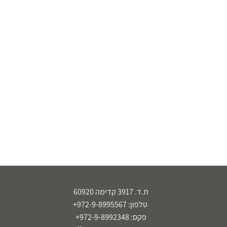
ת.ד. 3917 קדימה 60920
טלפון: 972-9-8995567+
פקס: 972-9-8992348+