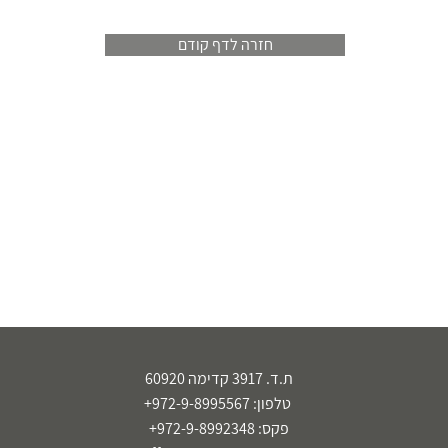
חזרה לדף קודם
ת.ד. 3917 קדימה 60920
טלפון: 972-9-8995567+
פקס: 972-9-8992348+