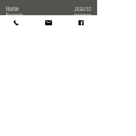
דף הבית
Home
פרויקטים
Projects
זרקור
Spotlight
לקוחות
Customers
אודות
About
צור קשר
Contact
הצהרת נגישות
Accessibility statement
ת.ד. 3917 קדימה 60920
טלפון:
972-9-8995567
+
פקס:
972-9-8992348
+
office@amirbrener.co.il
Ⓒ כל הזכויות שמורות לעמיר ברנר - עיצוב תאורה בע"מ
LIGHTING DESIGN