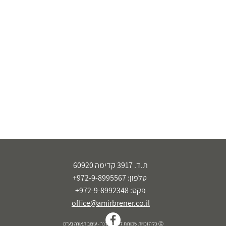
ת.ד. 3917 קדימה 60920
טלפון: 972-9-8995567+
פקס: 972-9-8992348+
office@amirbrener.co.il
Ⓒ כל הזכויות שמורות לעמיר ברנר - עיצוב תאורה בע"מ