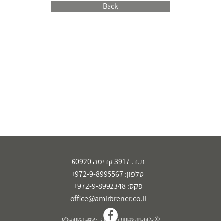
Back
ת.ד. 3917 קדימה 60920
טלפון: 972-9-8995567+
פקס: 972-9-8992348+
office@amirbrener.co.il
Ⓒ כל הזכויות שמורות לעמיר ברנר - עיצוב תאורה בע"מ