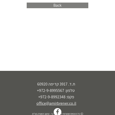
Back
ת.ד. 3917 קדימה 60920
טלפון: 972-9-8995567+
פקס: 972-9-8992348+
office@amirbrener.co.il
Ⓒ כל הזכויות שמורות לעמיר ברנר - עיצוב תאורה בע"מ