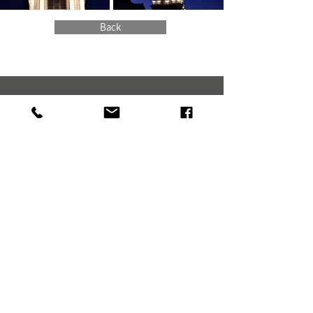
Back
דף הבית
Home
פרויקטים
Projects
זרקור
Spotlight
לקוחות
Customers
אודות
About
צור קשר
Contact
הצהרת נגישות
Accessibility statement
ת.ד. 3917 קדימה 60920
טלפון:
972-9-8995567
+
פקס:
972-9-8992348
+
office@amirbrener.co.il