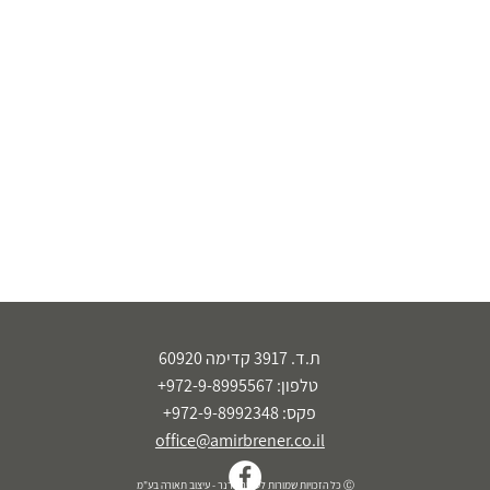
ת.ד. 3917 קדימה 60920
טלפון: 972-9-8995567+
פקס: 972-9-8992348+
office@amirbrener.co.il
Ⓒ כל הזכויות שמורות לעמיר ברנר - עיצוב תאורה בע"מ