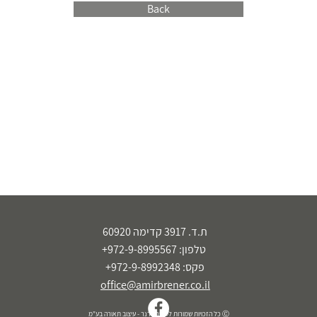
Back
ת.ד. 3917 קדימה 60920
טלפון: 972-9-8995567+
פקס: 972-9-8992348+
office@amirbrener.co.il
Ⓒ כל הזכויות שמורות לעמיר ברנר - עיצוב תאורה בע"מ