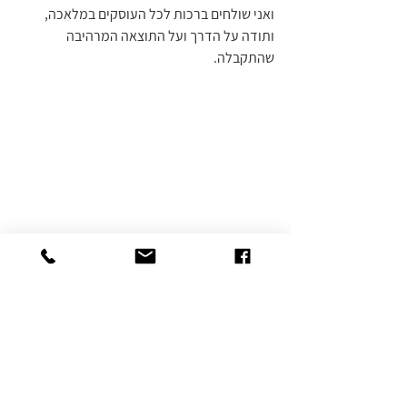
ואני שולחים ברכות לכל העוסקים במלאכה, 
ותודה על הדרך ועל התוצאה המרהיבה 
שהתקבלה. 
תודה מקרב לב לשותפים לדרך: 
אלה כהן, מעצבת תאורה בכירה במשרדי, 
"קרני תכלת" | יגאל קצב | איטקין בלום | אלגיר | 
א.ב. אלקטרוניקה | עדי פלטינוב
מוזמנים להתרשם מעיצוב הפנים בגלריות 
ובמרחב המוזיאון, 
"אנו", מוזיאון העם היהודי 