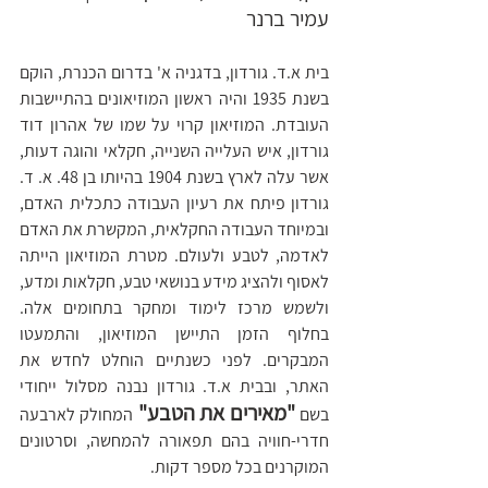
עמיר ברנר
בית א.ד. גורדון, בדגניה א' בדרום הכנרת, הוקם 
בשנת 1935 והיה ראשון המוזיאונים בהתיישבות 
העובדת. המוזיאון קרוי על שמו של אהרון דוד 
גורדון, איש העלייה השנייה, חקלאי והוגה דעות, 
אשר עלה לארץ בשנת 1904 בהיותו בן 48. א. ד. 
גורדון פיתח את רעיון העבודה כתכלית האדם, 
ובמיוחד העבודה החקלאית, המקשרת את האדם 
לאדמה, לטבע ולעולם. מטרת המוזיאון הייתה 
לאסוף ולהציג מידע בנושאי טבע, חקלאות ומדע, 
ולשמש מרכז לימוד ומחקר בתחומים אלה. 
בחלוף הזמן התיישן המוזיאון, והתמעטו 
המבקרים. לפני כשנתיים הוחלט לחדש את 
האתר, ובבית א.ד. גורדון נבנה מסלול ייחודי 
"מאירים את הטבע" 
בשם 
המחולק לארבעה 
חדרי-חוויה בהם תפאורה להמחשה, וסרטונים 
המוקרנים בכל מספר דקות. 