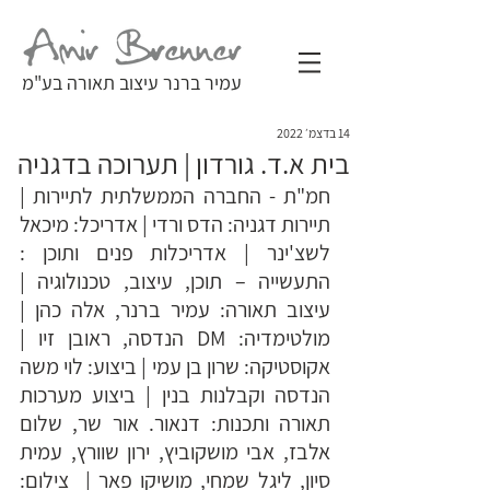
עמיר ברנר עיצוב תאורה בע"מ
14 בדצמ׳ 2022
בית א.ד. גורדון | תערוכה בדגניה
חמ"ת - החברה הממשלתית לתיירות | 
תיירות דגניה: הדס ורדי | אדריכל: מיכאל 
לשצ'ינר | אדריכלות פנים ותוכן : 
התעשייה – תוכן, עיצוב, טכנולוגיה | 
עיצוב תאורה: עמיר ברנר, אלה כהן | 
מולטימדיה: DM הנדסה, ראובן זיו | 
אקוסטיקה: שרון בן עמי | ביצוע: לוי משה 
הנדסה וקבלנות בנין | ביצוע מערכות 
תאורה ותכנות: דנאור. אור שר, שלום 
אלבז, אבי מושקוביץ, ירון שוורץ, עמית 
סיון, ליגל שמחי, מושיקו פאר |  צילום: 