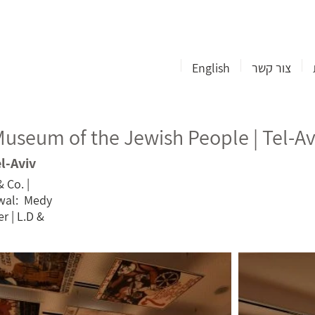
צור קשר
English
 Museum of the Jewish People | Tel-Av
l-Aviv
 Co. |
wal: Medy
r | L.D &